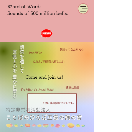
Word of Words.
Sounds of 500 million bells.
言葉と心を 豊かに育む
​朗読を通して
朗読ってなんだろう
​絵本が好き
​心地よい時間を共有したい
Come and join us!
​趣味は読書
​ずっと聴いていたい声がある
子供に​読み聞かせをしたい
特定非営利活動法人
​ことばのひろば五億の鈴の音