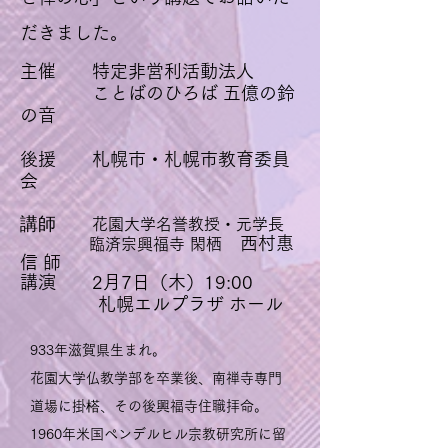
だきました。
主催 特定非営利活動法人
ことばのひろば 五億の鈴
の音
後援 札幌市・札幌市教育委員
会
​講師
花園大学名誉教授・元学長
西村惠
臨済宗興福寺 閑栖
信 師
講演 2月7日（木）19:00
札幌エルプラザ ホール
933年滋賀県生まれ。
花園大学仏教学部を卒業後、南禅寺専門
道場に掛榙、その後興福寺住職拝命。
1960年米国ペンデルヒル宗教研究所に留