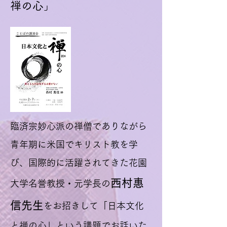
禅の心」
臨済宗妙心派の禅僧でありながら
青年期に米国でキリスト教を学
び、国際的に活躍されてきた花園
西村惠
大学名誉教授・元学長の
信先生
をお招きして「日本文化
と禅の心」という講題でお話いた