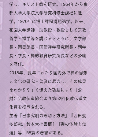
学し、キリスト教を研究。1964年から京
都大学大学院文学研究科修士課程に進
学。1970年に博士課程満期退学。以来、
花園大学講師・助教授・教授として宗教
哲学・禅学等を講じるとともに、文学部
長・図書館長・国債禅学研究所長・副学
長・学長・禅的教育研究所長などの公職
を歴任。
2018年、長年にわたり国内外で禅の思想
と文化の研究・普及に尽力し、その成果
をわかりやすく伝えた功績により（公
財）仏教伝道協会より第52回仏教伝道文
化賞を授与される。
主著『己事究明の思想と方法』『西田幾
多郎宛、鈴木大拙書簡』『禅の体験と伝
達』等、58篇の著書がある。